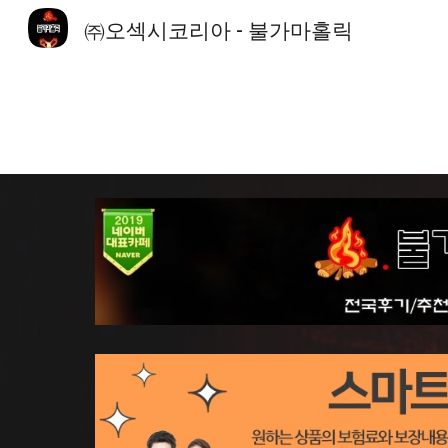
㈜오섹시코리아 - 불가마홀릭
Sk