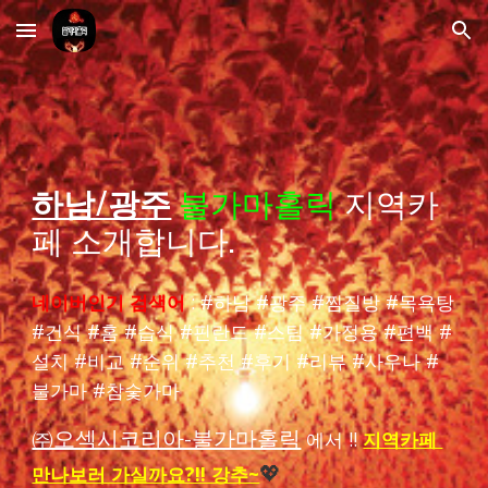
Skip to main content
Skip to navigation
하남/광주
불가마홀릭
지역카
페 소개합니다.
네이버인기 검색어
: #
하남
#
광주
#
찜질방
#목욕탕
#건식 #홈 #습식 #핀란드 #스팀 #가정용 #편백 #
설치 #비교 #순위 #추천 #후기 #리뷰 #사우나 #
불가마
#
참숯가마
㈜오섹시코리아-불가마홀릭
에서 !!
지역카페
만나보러 가실까요?!! 강추~
💖