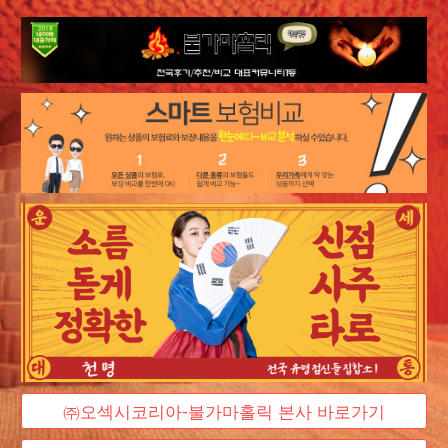
㈜오섹시코리아-불가마홀릭 본사 바로가기