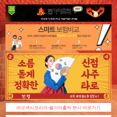
㈜오섹시코리아-불가마홀릭 본사 바로가기