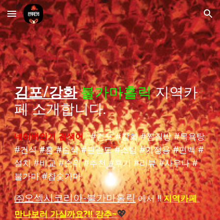
Skip to main content
Skip to navigation
김포/강화
불가마홀릭
지역카
페 소개합니다.
네이버인기 검색어
: #
김포
#
강화
#
찜질방
#목욕탕
#건식 #홈 #습식 #핀란드 #스팀 #가정용 #편백 #
설치 #비교 #순위 #추천 #후기 #리뷰 #사우나 #
불가마
#
참숯가마
㈜오섹시코리아-불가마홀릭
에서 !!
지역카페
만나보러 가실까요?!! 강추~
💖